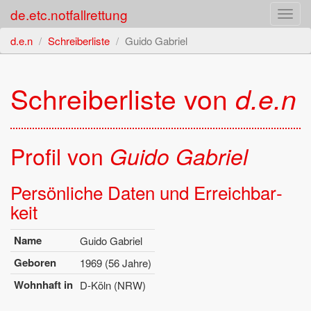
de.etc.notfallrettung
Toggl
navig
d.e.n
Schreiberliste
Guido Gabriel
Schrei­ber­lis­te von
d.e.n
Pro­fil von
Guido Ga­bri­el
Per­sön­li­che Daten und Er­reich­bar­
keit
Name
Guido Ga­bri­el
Ge­bo­ren
1969 (56 Jahre)
Wohn­haft in
D-Köln (NRW)