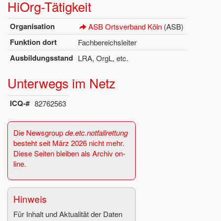
Hi­Org-Tä­tig­keit
Or­ga­ni­sa­ti­on
ASB Orts­ver­band Köln
(ASB)
Funk­ti­on dort
Fach­be­reichs­lei­ter
Aus­bil­dungs­stand
LRA, OrgL, etc.
Un­ter­wegs im Netz
ICQ-#
82762563
Die News­group
de.​etc.​notfall­ret­tung
be­steht seit März 2026 nicht mehr.
Diese Sei­ten blei­ben als Ar­chiv on­
line.
Hin­weis
Für In­halt und Ak­tua­li­tät der Daten