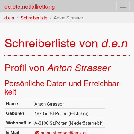
de.etc.notfallrettung
Toggl
navig
d.e.n
Schreiberliste
Anton Strasser
Schrei­ber­lis­te von
d.e.n
Pro­fil von
Anton Stras­ser
Per­sön­li­che Daten und Er­reich­bar­
keit
Name
Anton Stras­ser
Ge­bo­ren
1970 in St.Pöl­ten (56 Jahre)
Wohn­haft in
A-3100 St.Pöl­ten (Nie­der­ös­ter­reich)
E-Mail
anton.​strasser@​gmx.​at