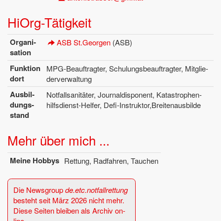
Hi­Org-Tä­tig­keit
Or­ga­ni­
ASB St.​Georgen
(ASB)
sa­ti­on
Funk­ti­on
MPG-Be­auf­trag­ter, Schu­lungs­be­auf­trag­ter, Mit­glie­
dort
der­ver­wal­tung
Aus­bil­
Not­fall­sa­ni­tä­ter, Jour­nal­dis­po­nent, Ka­ta­stro­phen­
dungs­
hilfs­dienst-Hel­fer, De­fi-In­struk­tor,Brei­ten­aus­bil­de
stand
Mehr über mich ...
Meine Hob­bys
Ret­tung, Rad­fah­ren, Tau­chen
Die News­group
de.​etc.​notfall­ret­tung
be­steht seit März 2026 nicht mehr.
Diese Sei­ten blei­ben als Ar­chiv on­
line.