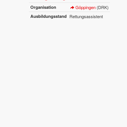
Or­ga­ni­sa­ti­on
Göp­pin­gen
(DRK)
Aus­bil­dungs­stand
Ret­tungs­as­sis­tent