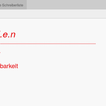
e Schreiberliste
.e.n
bar­keit