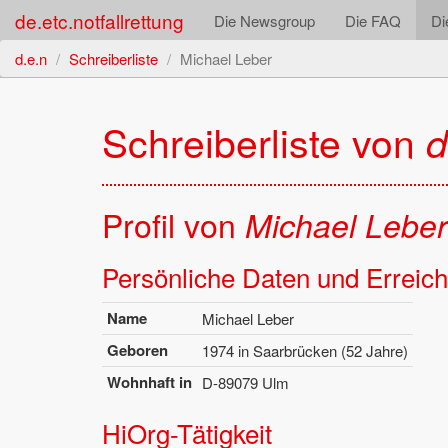
de.etc.notfallrettung
Die Newsgroup
Die FAQ
Di
d.e.n
Schreiberliste
Michael Leber
Schrei­ber­lis­te von
d
Pro­fil von
Mi­cha­el Leber
Per­sön­li­che Daten und Er­reich­
Name
Mi­cha­el Leber
Ge­bo­ren
1974 in Saar­brü­cken (52 Jahre)
Wohn­haft in
D-89079 Ulm
Hi­Org-Tä­tig­keit