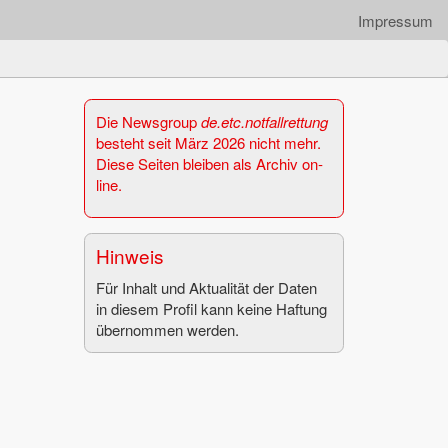
Impressum
Die News­group
de.​etc.​notfall­ret­tung
be­steht seit März 2026 nicht mehr.
Diese Sei­ten blei­ben als Ar­chiv on­
line.
Hin­weis
Für In­halt und Ak­tua­li­tät der Daten
in die­sem Pro­fil kann keine Haf­tung
über­nom­men wer­den.