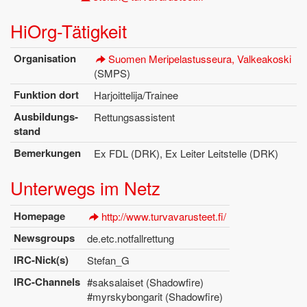
Hi­Org-Tä­tig­keit
Or­ga­ni­sa­ti­on
Suo­men Me­ri­pelas­tus­seu­ra, Val­kea­koski
(SMPS)
Funk­ti­on dort
Har­joit­te­li­ja/Trainee
Aus­bil­dungs­
Ret­tungs­as­sis­tent
stand
Be­mer­kun­gen
Ex FDL (DRK), Ex Lei­ter Leit­stel­le (DRK)
Un­ter­wegs im Netz
Home­page
http://​www.​tur​vava​rust​eet.​fi/
News­groups
de.​etc.​notfall­ret­tung
IRC-Nick(s)
Ste­fan_G
IRC-Chan­nels
#sak­sa­lai­set (Shado­w­fi­re)
#myrs­ky­bon­ga­rit (Shado­w­fi­re)