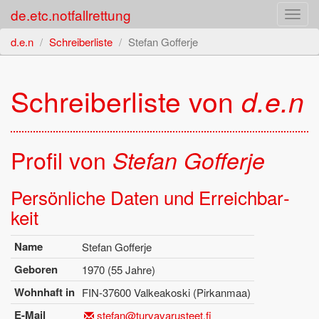
de.etc.notfallrettung
Toggl
navig
d.e.n
Schreiberliste
Stefan Gofferje
Schrei­ber­lis­te von
d.e.n
Pro­fil von
Ste­fan Gof­fer­je
Per­sön­li­che Daten und Er­reich­bar­
keit
Name
Ste­fan Gof­fer­je
Ge­bo­ren
1970 (55 Jahre)
Wohn­haft in
FIN-37600 Val­kea­koski (Pir­kan­maa)
E-Mail
stefan@​tur​vava​rust​eet.​fi