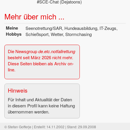
#SCE-Chat (Deja­toons)
Mehr über mich ...
Meine
See­notret­tung/SAR, Hun­de­aus­bil­dung, IT-Zeugs,
Hob­bys
Schieß­sport, Wet­ter, Storm­cha­sing
Die News­group
de.​etc.​notfall­ret­tung
be­steht seit März 2026 nicht mehr.
Diese Sei­ten blei­ben als Ar­chiv on­
line.
Hin­weis
Für In­halt und Ak­tua­li­tät der Daten
in die­sem Pro­fil kann keine Haf­tung
über­nom­men wer­den.
© Stefan Gofferje | Erstellt: 14.11.2002 | Stand: 29.09.2008