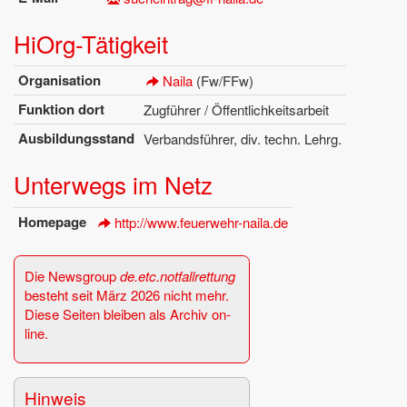
Hi­Org-Tä­tig­keit
Or­ga­ni­sa­ti­on
Naila
(Fw/FFw)
Funk­ti­on dort
Zug­füh­rer / Öf­fent­lich­keits­ar­beit
Aus­bil­dungs­stand
Ver­bands­füh­rer, div. techn. Lehrg.
Un­ter­wegs im Netz
Home­page
http://​www.​feuerwehr-​naila.​de
Die News­group
de.​etc.​notfall­ret­tung
be­steht seit März 2026 nicht mehr.
Diese Sei­ten blei­ben als Ar­chiv on­
line.
Hin­weis