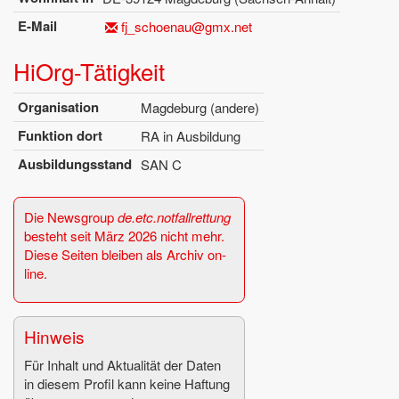
E-Mail
fj_​schoenau@​gmx.​net
Hi­Org-Tä­tig­keit
Or­ga­ni­sa­ti­on
Mag­de­burg (an­de­re)
Funk­ti­on dort
RA in Aus­bil­dung
Aus­bil­dungs­stand
SAN C
Die News­group
de.​etc.​notfall­ret­tung
be­steht seit März 2026 nicht mehr.
Diese Sei­ten blei­ben als Ar­chiv on­
line.
Hin­weis
Für In­halt und Ak­tua­li­tät der Daten
in die­sem Pro­fil kann keine Haf­tung