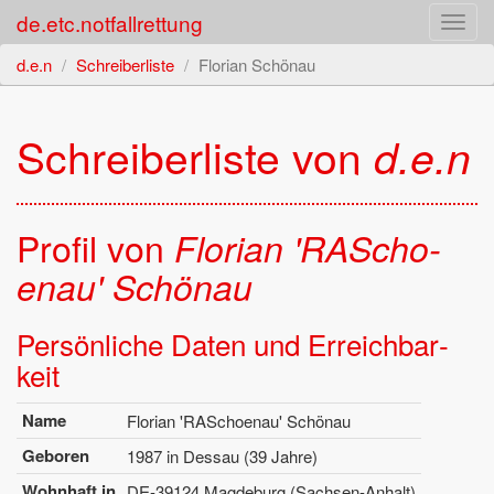
de.etc.notfallrettung
Toggl
navig
d.e.n
Schreiberliste
Florian Schönau
Schrei­ber­lis­te von
d.e.n
Pro­fil von
Flo­ri­an 'RA­Scho­
enau' Schö­nau
Per­sön­li­che Daten und Er­reich­bar­
keit
Name
Flo­ri­an 'RA­Scho­enau' Schö­nau
Ge­bo­ren
1987 in Des­sau (39 Jahre)
Wohn­haft in
DE-39124 Mag­de­burg (Sach­sen-An­halt)