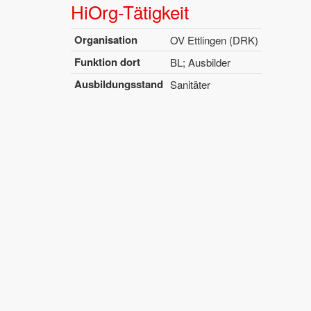
Hi­Org-Tä­tig­keit
Or­ga­ni­sa­ti­on
OV Ett­lin­gen (DRK)
Funk­ti­on dort
BL; Aus­bil­der
Aus­bil­dungs­stand
Sa­ni­tä­ter