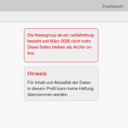
Impressum
Die News­group
de.​etc.​notfall­ret­tung
be­steht seit März 2026 nicht mehr.
Diese Sei­ten blei­ben als Ar­chiv on­
line.
Hin­weis
Für In­halt und Ak­tua­li­tät der Daten
in die­sem Pro­fil kann keine Haf­tung
über­nom­men wer­den.