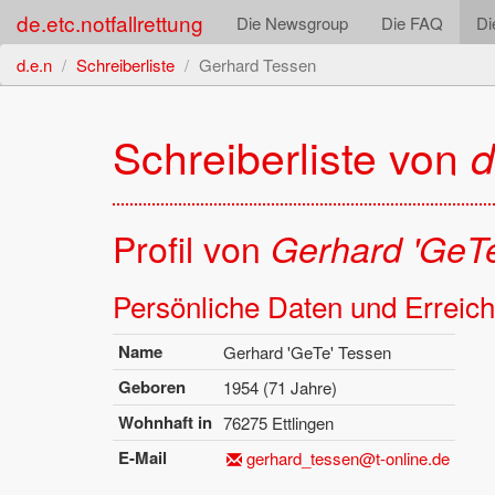
de.etc.notfallrettung
Die Newsgroup
Die FAQ
Di
d.e.n
Schreiberliste
Gerhard Tessen
Schrei­ber­lis­te von
d
Pro­fil von
Ger­hard 'GeTe
Per­sön­li­che Daten und Er­reich­
Name
Ger­hard 'GeTe' Tes­sen
Ge­bo­ren
1954 (71 Jahre)
Wohn­haft in
76275 Ett­lin­gen
E-Mail
gerhard_​tessen@​t-​online.​de