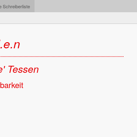
e Schreiberliste
.e.n
' Tes­sen
bar­keit