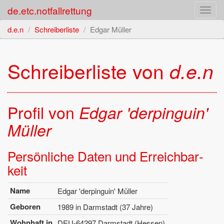
de.etc.notfallrettung
Toggl
navig
d.e.n
Schreiberliste
Edgar Müller
Schrei­ber­lis­te von
d.e.n
Pro­fil von
Edgar 'der­pin­gu­in'
Mül­ler
Per­sön­li­che Daten und Er­reich­bar­
keit
Name
Edgar 'der­pin­gu­in' Mül­ler
Ge­bo­ren
1989 in Darm­stadt (37 Jahre)
Wohn­haft in
DEU-64297 Darm­stadt (Hes­sen)