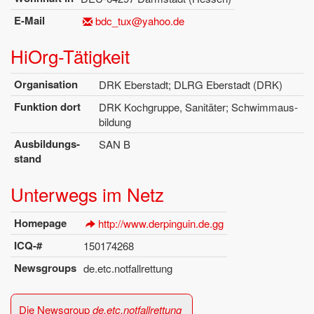
E-Mail
bdc_​tux@​yahoo.​de
Hi­Org-Tä­tig­keit
Or­ga­ni­sa­ti­on
DRK Eber­stadt; DLRG Eber­stadt (DRK)
Funk­ti­on dort
DRK Koch­grup­pe, Sa­ni­tä­ter; Schwimm­aus­
bil­dung
Aus­bil­dungs­
SAN B
stand
Un­ter­wegs im Netz
Home­page
http://​www.​derpinguin.​de.​gg
ICQ-#
150174268
News­groups
de.​etc.​notfall­ret­tung
Die News­group
de.​etc.​notfall­ret­tung